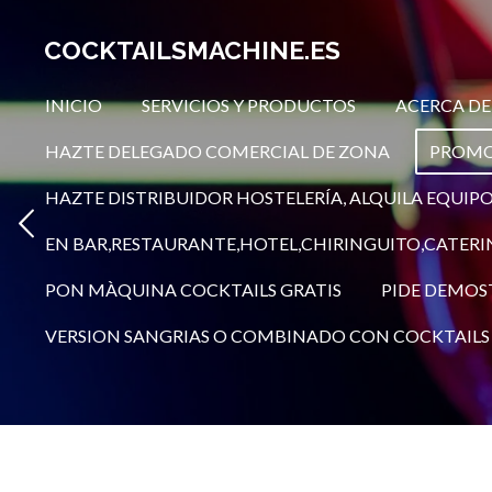
Ir
COCKTAILSMACHINE.ES
al
contenido
INICIO
SERVICIOS Y PRODUCTOS
ACERCA D
principal
HAZTE DELEGADO COMERCIAL DE ZONA
PROMOC
HAZTE DISTRIBUIDOR HOSTELERÍA, ALQUILA EQUIP
EN BAR,RESTAURANTE,HOTEL,CHIRINGUITO,CATERI
PON MÀQUINA COCKTAILS GRATIS
PIDE DEMOS
VERSION SANGRIAS O COMBINADO CON COCKTAILS