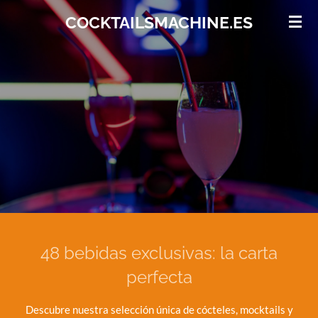
Ir
COCKTAILSMACHINE.ES
al
contenido
principal
48 bebidas exclusivas: la carta
perfecta
Descubre nuestra selección única de cócteles, mocktails y