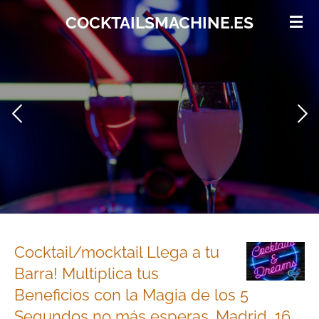
Ir
COCKTAILSMACHINE.ES
al
contenido
principal
Cocktail/mocktail Llega a tu
Barra! Multiplica tus
Beneficios con la Magia de los 5
Segundos no más esperas. Madrid, 16